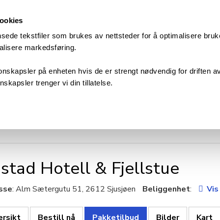
Cookies
ede tekstfiler som brukes av nettsteder for å optimalisere bruk
nalisere markedsføring.
onskapsler på enheten hvis de er strengt nødvendig for driften av
skapsler trenger vi din tillatelse.
Overnatting
Reisepakke
stad Hotell & Fjellstue
sse
: Alm Sætergutu 51, 2612 Sjusjøen
Beliggenhet
:
Vis
ersikt
Bestill nå
Pakketilbud
Bilder
Kart