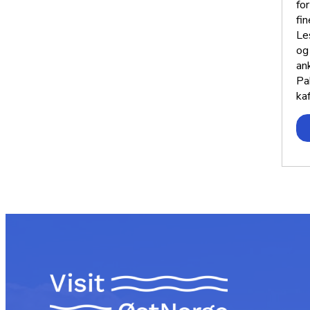
fo
fi
Le
og
an
Pa
ka