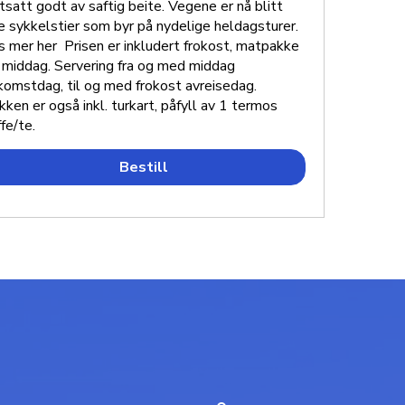
rtsatt godt av saftig beite. Vegene er nå blitt
ne sykkelstier som byr på nydelige heldagsturer.
s mer her Prisen er inkludert frokost, matpakke
 middag. Servering fra og med middag
komstdag, til og med frokost avreisedag.
kken er også inkl. turkart, påfyll av 1 termos
ffe/te.