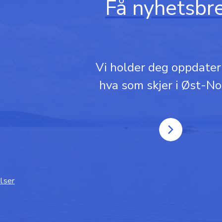
Få nyhetsbr
Vi holder deg oppdate
hva som skjer i Øst-No
elser