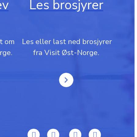
ev
Les brosjyrer
rt om
‎ Les eller last ned brosjyrer
rge.
fra Visit Øst-Norge.