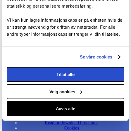
statistikk og personalisere markedsføring.
Vi kan kun lagre informasjonskapsler på enheten hvis de
er strengt nødvendig for driften av nettstedet. For alle
andre typer informasjonskapsler trenger vi din tillatelse.
Contact Visit East Norway
Find our office locations and contact info.
Se våre cookies
Download our brochures
Tillat alle
Read or download brochures from Visit East Norway.
Velg cookies
Accessibility Statement
Sitemap
Terms & Conditions
Avvis alle
Privacy Policy
Contact Us
Read or download brochures
Cookies